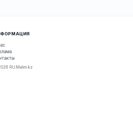
НФОРМАЦИЯ
нас
клама
нтакты
026 RU.Malim.kz