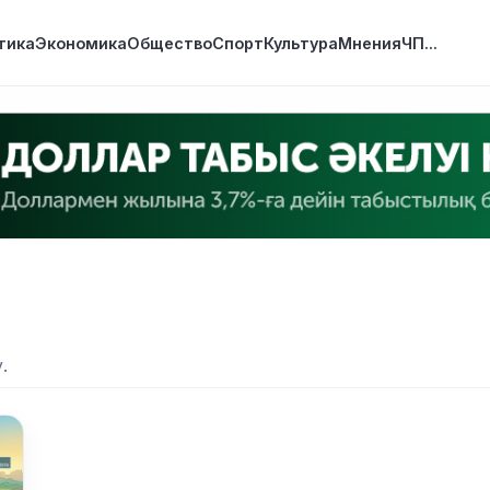
тика
Экономика
Общество
Спорт
Культура
Мнения
ЧП
...
.