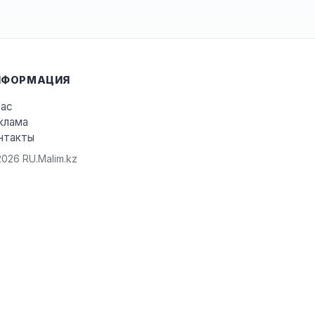
НФОРМАЦИЯ
нас
клама
нтакты
026 RU.Malim.kz