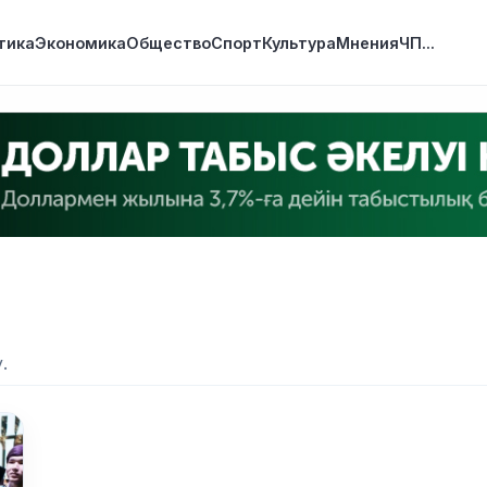
тика
Экономика
Общество
Спорт
Культура
Мнения
ЧП
...
.