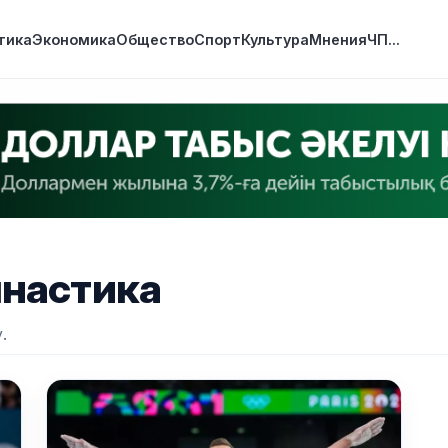
тика
Экономика
Общество
Спорт
Культура
Мнения
ЧП
...
мнастика
.