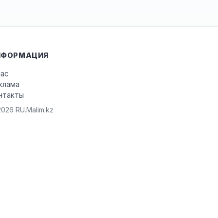
НФОРМАЦИЯ
нас
клама
нтакты
026 RU.Malim.kz