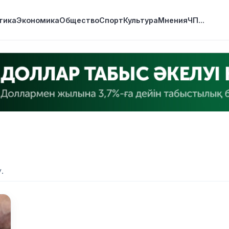
тика
Экономика
Общество
Спорт
Культура
Мнения
ЧП
...
.