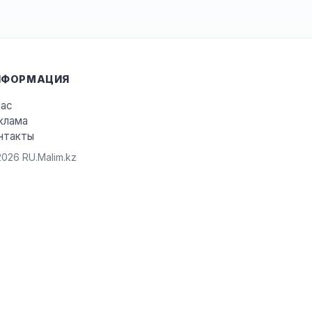
НФОРМАЦИЯ
нас
клама
нтакты
026 RU.Malim.kz