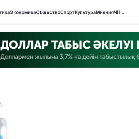
тика
Экономика
Общество
Спорт
Культура
Мнения
ЧП
...
.