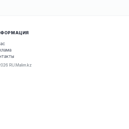
НФОРМАЦИЯ
нас
клама
нтакты
026 RU.Malim.kz