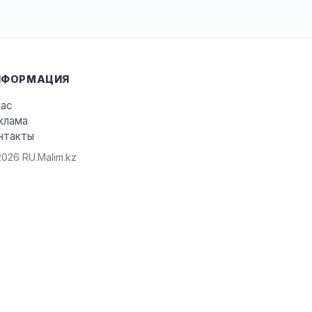
НФОРМАЦИЯ
нас
клама
нтакты
026 RU.Malim.kz