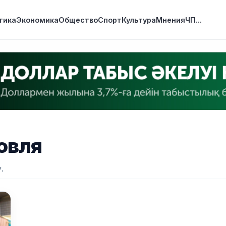
тика
Экономика
Общество
Спорт
Культура
Мнения
ЧП
...
овля
.