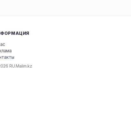
НФОРМАЦИЯ
нас
клама
нтакты
026 RU.Malim.kz