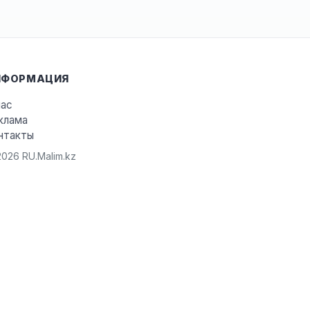
НФОРМАЦИЯ
нас
клама
нтакты
026 RU.Malim.kz