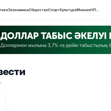
тика
Экономика
Общество
Спорт
Культура
Мнения
ЧП
...
вести
.