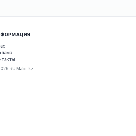
НФОРМАЦИЯ
нас
клама
нтакты
026 RU.Malim.kz