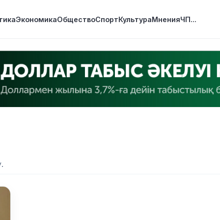
тика
Экономика
Общество
Спорт
Культура
Мнения
ЧП
...
.