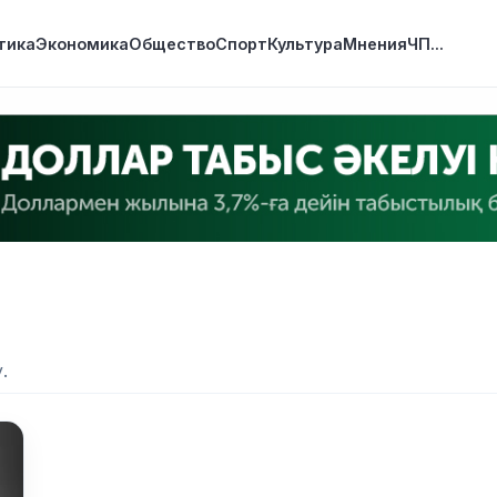
тика
Экономика
Общество
Спорт
Культура
Мнения
ЧП
...
.