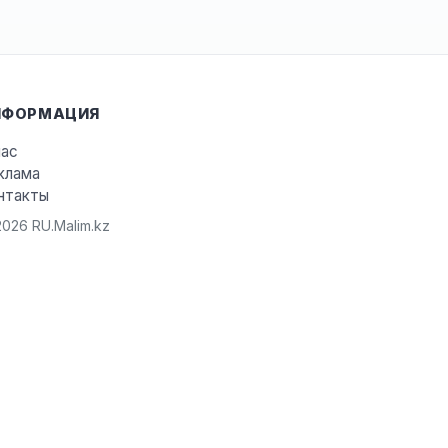
НФОРМАЦИЯ
нас
клама
нтакты
026 RU.Malim.kz