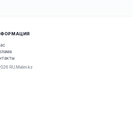
НФОРМАЦИЯ
нас
клама
нтакты
026 RU.Malim.kz