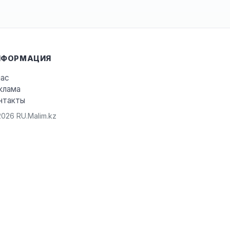
НФОРМАЦИЯ
нас
клама
нтакты
026 RU.Malim.kz