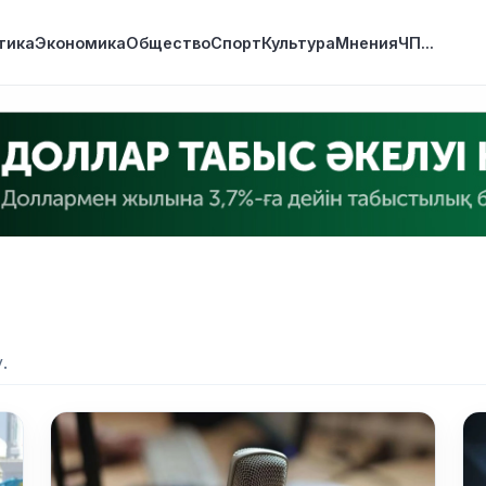
тика
Экономика
Общество
Спорт
Культура
Мнения
ЧП
...
.