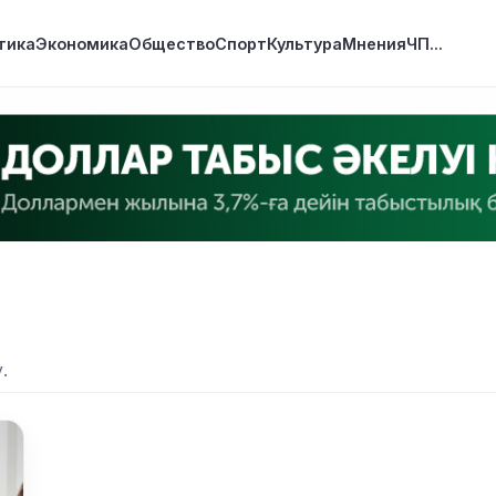
тика
Экономика
Общество
Спорт
Культура
Мнения
ЧП
...
.