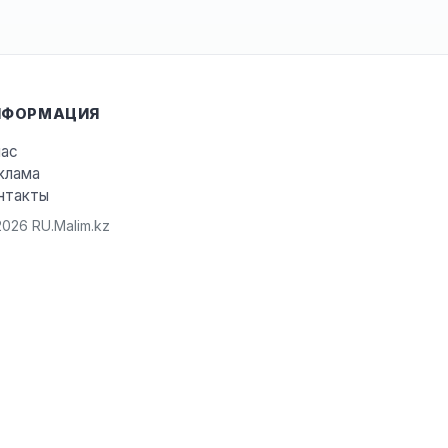
НФОРМАЦИЯ
нас
клама
нтакты
026 RU.Malim.kz