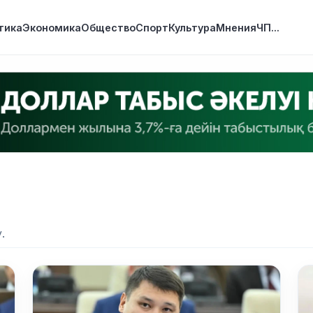
тика
Экономика
Общество
Спорт
Культура
Мнения
ЧП
...
.