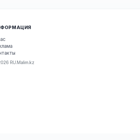
НФОРМАЦИЯ
нас
клама
нтакты
026 RU.Malim.kz