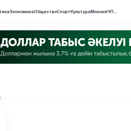
тика
Экономика
Общество
Спорт
Культура
Мнения
ЧП
...
.