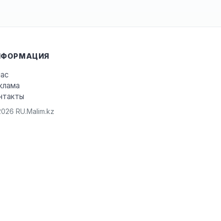
НФОРМАЦИЯ
нас
клама
нтакты
026 RU.Malim.kz