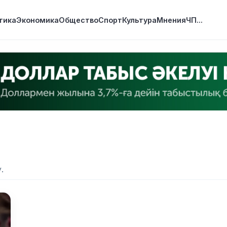
тика
Экономика
Общество
Спорт
Культура
Мнения
ЧП
...
.