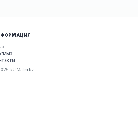
НФОРМАЦИЯ
нас
клама
нтакты
026 RU.Malim.kz