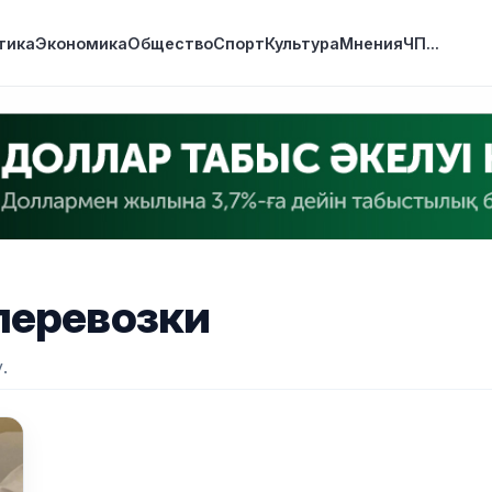
тика
Экономика
Общество
Спорт
Культура
Мнения
ЧП
...
перевозки
.