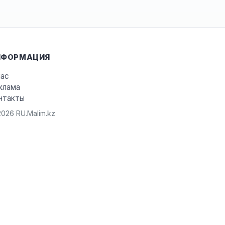
НФОРМАЦИЯ
нас
клама
нтакты
026 RU.Malim.kz