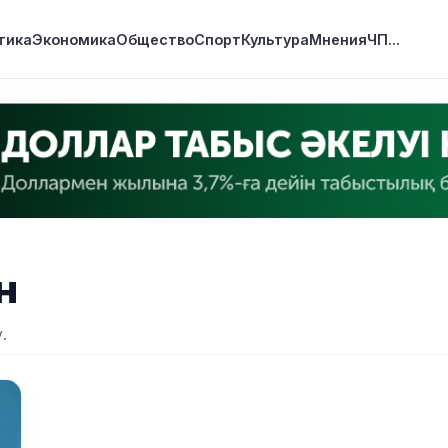
тика
Экономика
Общество
Спорт
Культура
Мнения
ЧП
...
н
.