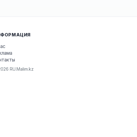
НФОРМАЦИЯ
нас
клама
нтакты
026 RU.Malim.kz