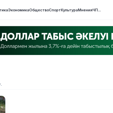
тика
Экономика
Общество
Спорт
Культура
Мнения
ЧП
...
.