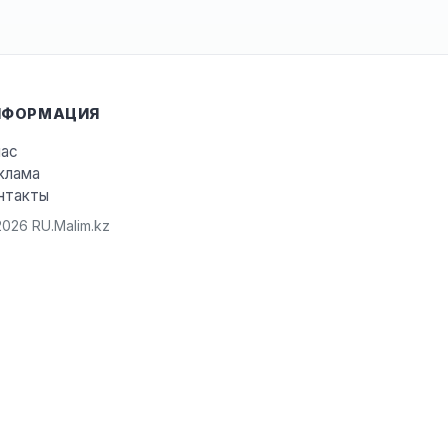
НФОРМАЦИЯ
нас
клама
нтакты
026 RU.Malim.kz