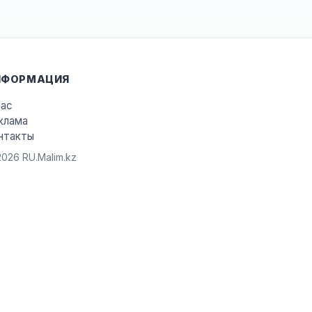
НФОРМАЦИЯ
нас
клама
нтакты
026 RU.Malim.kz