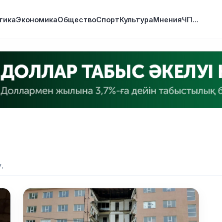
тика
Экономика
Общество
Спорт
Культура
Мнения
ЧП
...
.