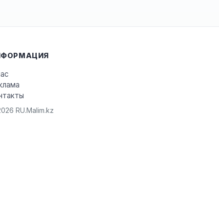
НФОРМАЦИЯ
нас
клама
нтакты
026 RU.Malim.kz