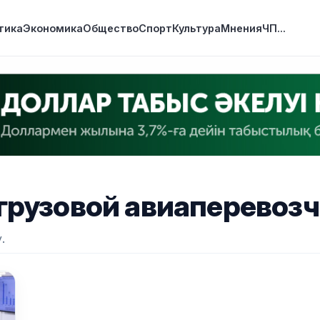
тика
Экономика
Общество
Спорт
Культура
Мнения
ЧП
...
грузовой авиаперевоз
.