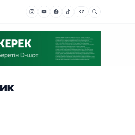
KZ
чик