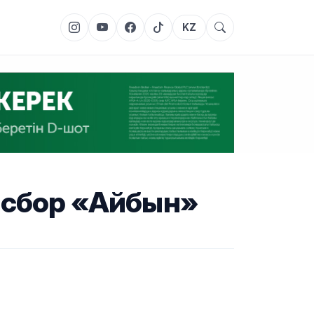
KZ
 сбор «Айбын»