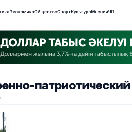
тика
Экономика
Общество
Спорт
Культура
Мнения
ЧП
...
енно-патриотический
.