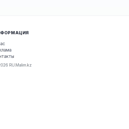
НФОРМАЦИЯ
нас
клама
нтакты
026 RU.Malim.kz