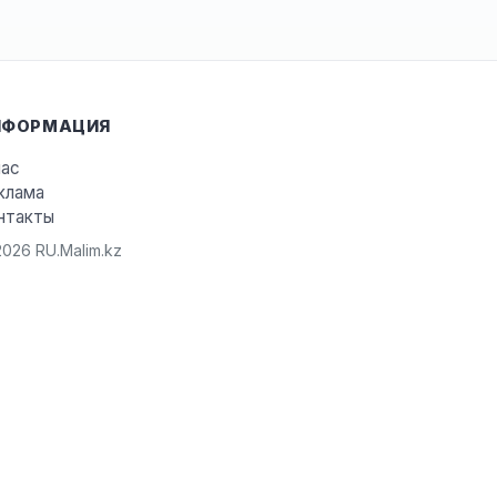
НФОРМАЦИЯ
нас
клама
нтакты
026 RU.Malim.kz