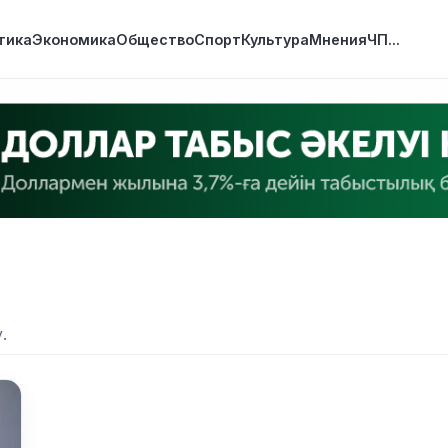
тика
Экономика
Общество
Спорт
Культура
Мнения
ЧП
...
.