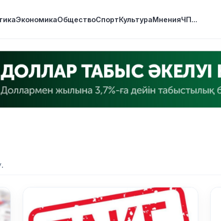
тика
Экономика
Общество
Спорт
Культура
Мнения
ЧП
...
.