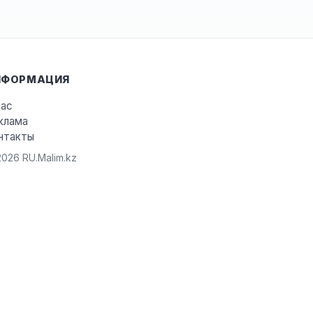
НФОРМАЦИЯ
нас
клама
нтакты
026 RU.Malim.kz