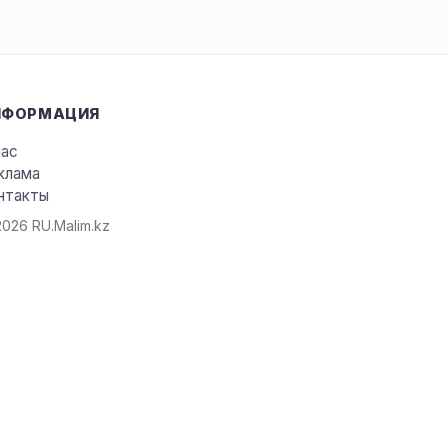
НФОРМАЦИЯ
нас
клама
нтакты
026 RU.Malim.kz