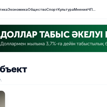
тика
Экономика
Общество
Спорт
Культура
Мнения
ЧП
...
бъект
.