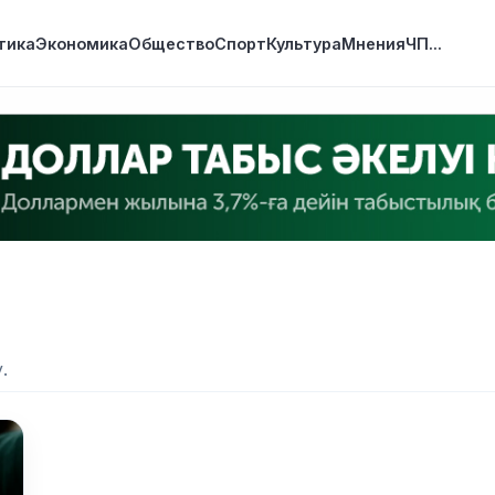
тика
Экономика
Общество
Спорт
Культура
Мнения
ЧП
...
.