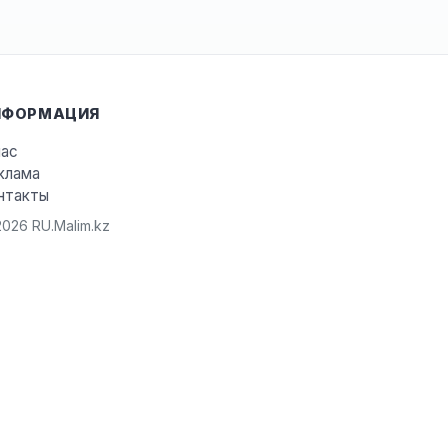
НФОРМАЦИЯ
нас
клама
нтакты
026 RU.Malim.kz