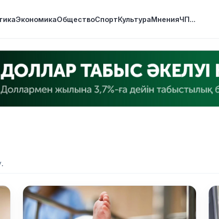
тика
Экономика
Общество
Спорт
Культура
Мнения
ЧП
...
.