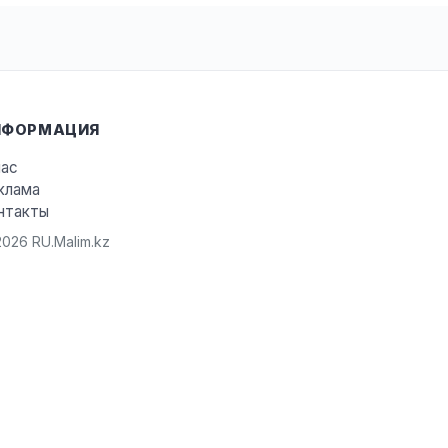
НФОРМАЦИЯ
нас
клама
нтакты
026 RU.Malim.kz