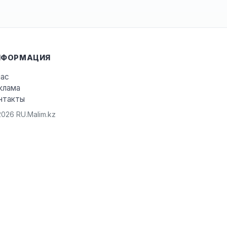
НФОРМАЦИЯ
нас
клама
нтакты
026 RU.Malim.kz