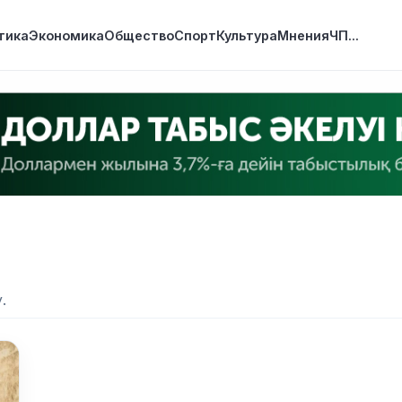
тика
Экономика
Общество
Спорт
Культура
Мнения
ЧП
...
.