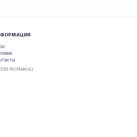
НФОРМАЦИЯ
нас
клама
нтакты
026 RU.Malim.kz