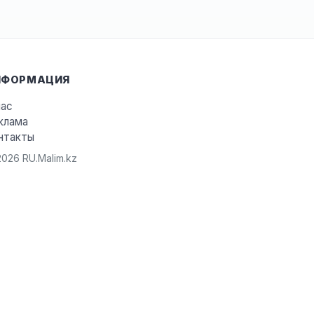
НФОРМАЦИЯ
нас
клама
нтакты
026 RU.Malim.kz