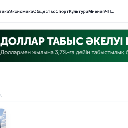
тика
Экономика
Общество
Спорт
Культура
Мнения
ЧП
...
.