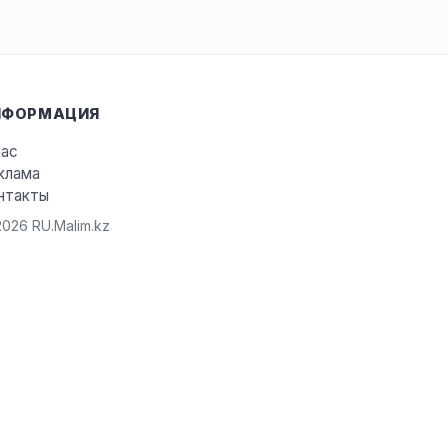
НФОРМАЦИЯ
нас
клама
нтакты
026 RU.Malim.kz