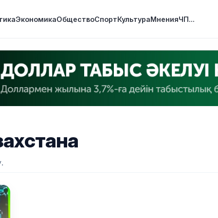
тика
Экономика
Общество
Спорт
Культура
Мнения
ЧП
...
захстана
.