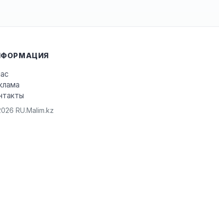
НФОРМАЦИЯ
нас
клама
нтакты
026 RU.Malim.kz