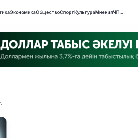
тика
Экономика
Общество
Спорт
Культура
Мнения
ЧП
...
.