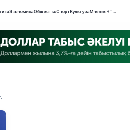
тика
Экономика
Общество
Спорт
Культура
Мнения
ЧП
...
.