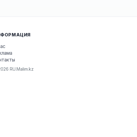
НФОРМАЦИЯ
нас
клама
нтакты
026 RU.Malim.kz