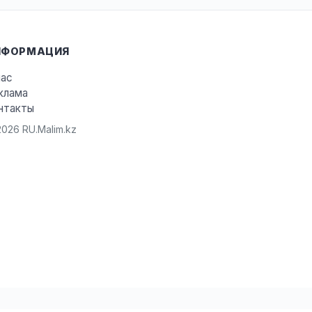
НФОРМАЦИЯ
нас
клама
нтакты
026 RU.Malim.kz