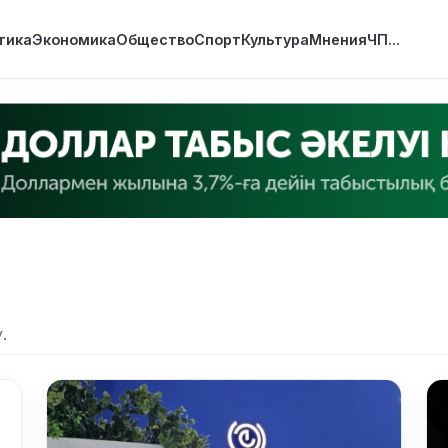
тика
Экономика
Общество
Спорт
Культура
Мнения
ЧП
...
.