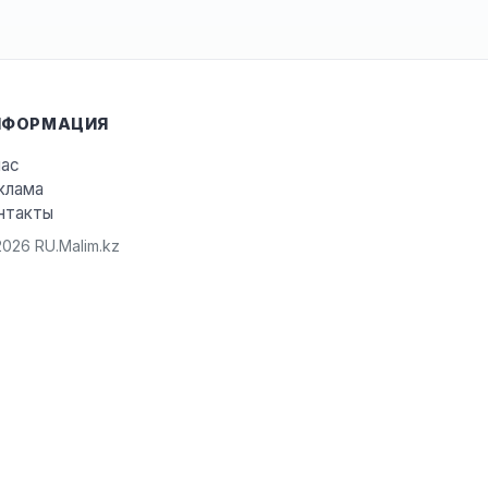
НФОРМАЦИЯ
нас
клама
нтакты
026 RU.Malim.kz