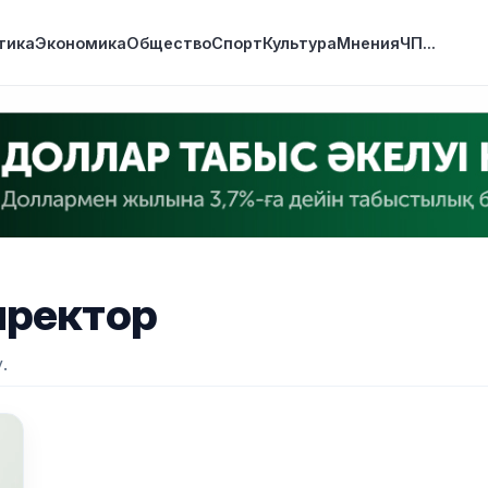
тика
Экономика
Общество
Спорт
Культура
Мнения
ЧП
...
иректор
.