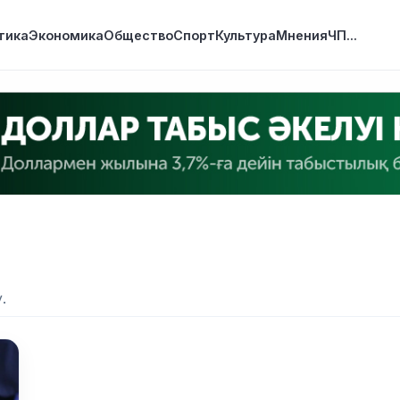
тика
Экономика
Общество
Спорт
Культура
Мнения
ЧП
...
.