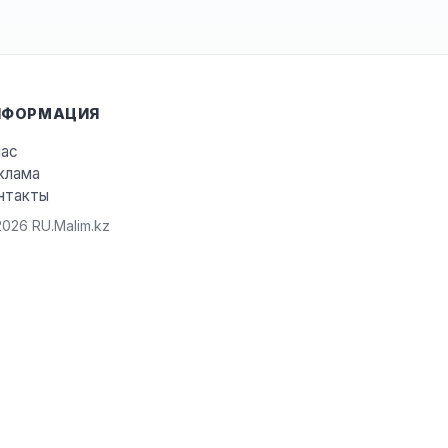
НФОРМАЦИЯ
нас
клама
нтакты
026 RU.Malim.kz