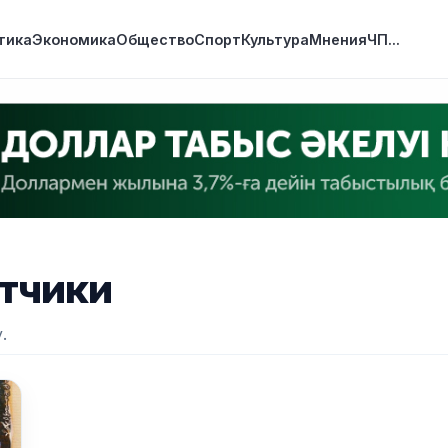
тика
Экономика
Общество
Спорт
Культура
Мнения
ЧП
...
тчики
.