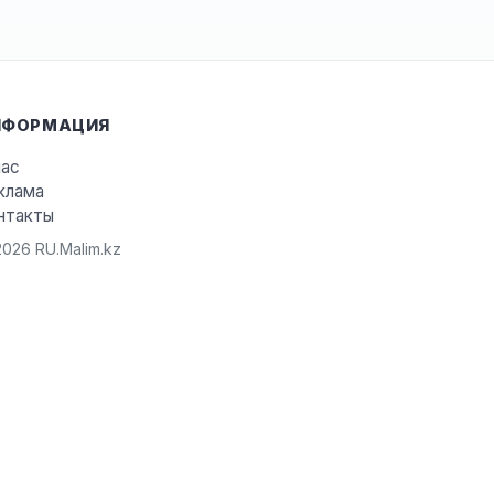
НФОРМАЦИЯ
нас
клама
нтакты
026 RU.Malim.kz