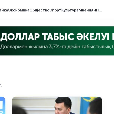
тика
Экономика
Общество
Спорт
Культура
Мнения
ЧП
...
.