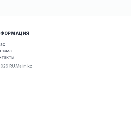
НФОРМАЦИЯ
нас
клама
нтакты
026 RU.Malim.kz