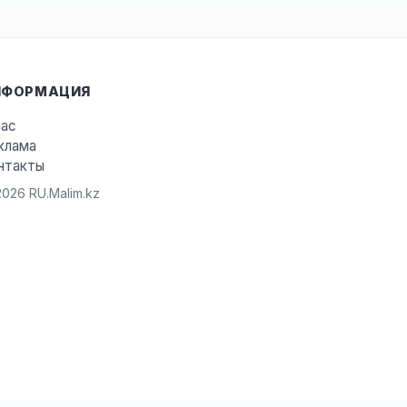
НФОРМАЦИЯ
нас
клама
нтакты
026 RU.Malim.kz