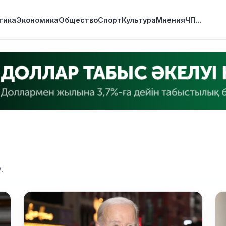
тика
Экономика
Общество
Спорт
Культура
Мнения
ЧП
...
.