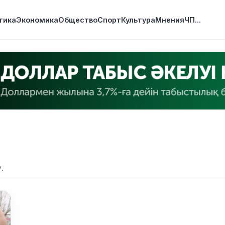
тика
Экономика
Общество
Спорт
Культура
Мнения
ЧП
...
.