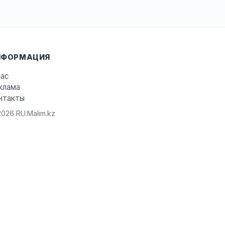
НФОРМАЦИЯ
нас
клама
нтакты
026 RU.Malim.kz