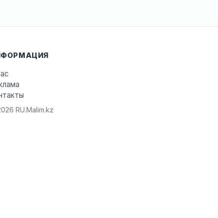
НФОРМАЦИЯ
нас
клама
нтакты
026 RU.Malim.kz