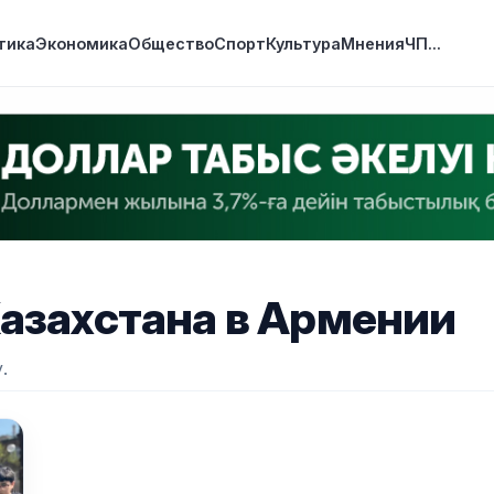
тика
Экономика
Общество
Спорт
Культура
Мнения
ЧП
...
азахстана в Армении
.