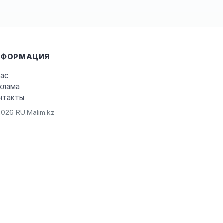
НФОРМАЦИЯ
нас
клама
нтакты
026 RU.Malim.kz