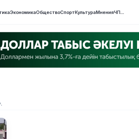
тика
Экономика
Общество
Спорт
Культура
Мнения
ЧП
...
.