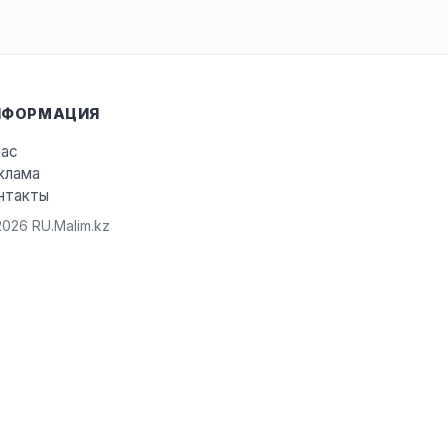
НФОРМАЦИЯ
нас
клама
нтакты
026 RU.Malim.kz