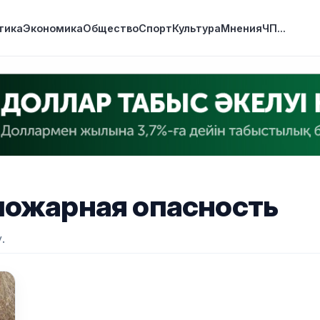
тика
Экономика
Общество
Спорт
Культура
Мнения
ЧП
...
пожарная опасность
.