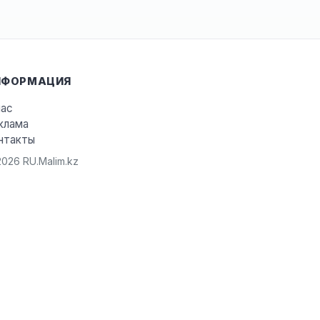
НФОРМАЦИЯ
нас
клама
нтакты
026 RU.Malim.kz