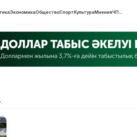
тика
Экономика
Общество
Спорт
Культура
Мнения
ЧП
...
.