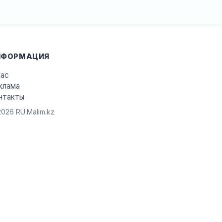
НФОРМАЦИЯ
нас
клама
нтакты
026 RU.Malim.kz