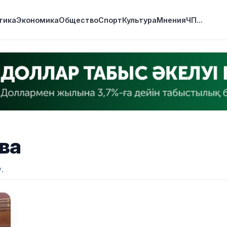
тика
Экономика
Общество
Спорт
Культура
Мнения
ЧП
...
ва
.