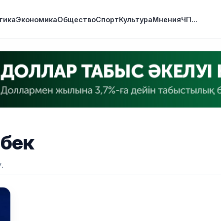
тика
Экономика
Общество
Спорт
Культура
Мнения
ЧП
...
бек
.