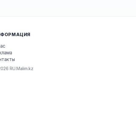
НФОРМАЦИЯ
нас
клама
нтакты
026 RU.Malim.kz