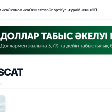
тика
Экономика
Общество
Спорт
Культура
Мнения
ЧП
...
SCAT
.