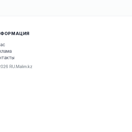
НФОРМАЦИЯ
нас
клама
нтакты
026 RU.Malim.kz