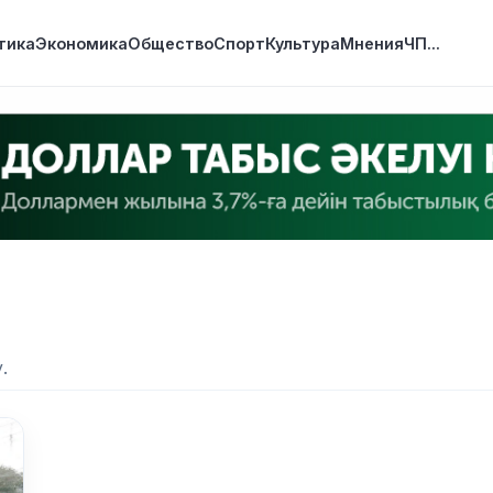
тика
Экономика
Общество
Спорт
Культура
Мнения
ЧП
...
.