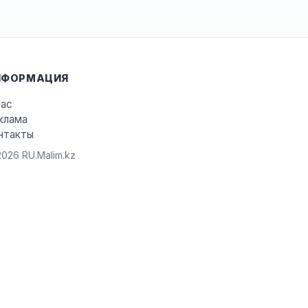
НФОРМАЦИЯ
нас
клама
нтакты
026 RU.Malim.kz