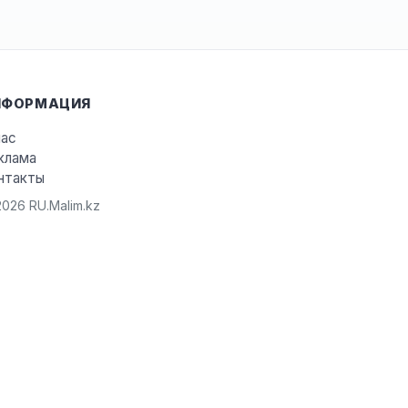
НФОРМАЦИЯ
нас
клама
нтакты
026 RU.Malim.kz