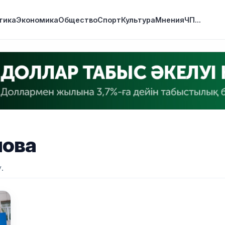
тика
Экономика
Общество
Спорт
Культура
Мнения
ЧП
...
нова
.