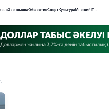
тика
Экономика
Общество
Спорт
Культура
Мнения
ЧП
...
.