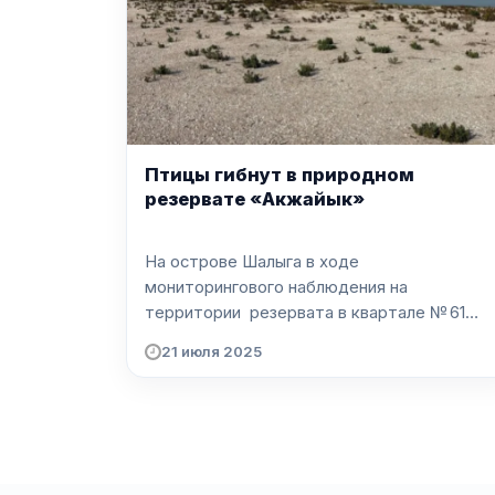
Птицы гибнут в природном
резервате «Акжайык»
На острове Шалыга в ходе
мониторингового наблюдения на
территории резервата в квартале № 61
были обн...
21 июля 2025