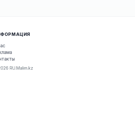
НФОРМАЦИЯ
нас
клама
нтакты
026 RU.Malim.kz